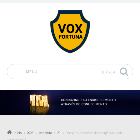
MENU
BUSCA
Pular para o conteúdo
Início
2025
setembro
29
Por que sua reserva de emergência pode
estar errada?