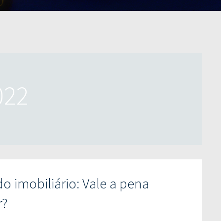
022
o imobiliário: Vale a pena
r?