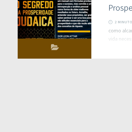
a economiz
Prospe
2 MINUT
como alcan
vida neces
LEITURA de
análise pe
resultados
da Prosper
que são tr
prosperidad
equilíbrio 