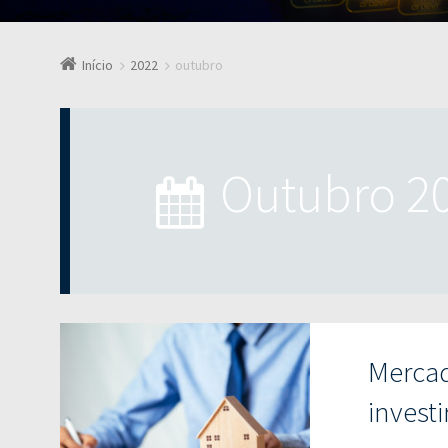
Início
2022
outubro
outubro 2
Mercad
investi