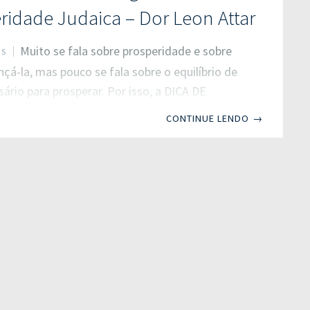
ar. Sendo assim,
ridade Judaica – Dor Leon Attar
Muito se fala sobre prosperidade e sobre
OS
çá-la, mas pouco se fala sobre o equilíbrio de
sário para prosperar. Por isso, a DICA DE
 hoje lhe convida a uma introspecção e
CONTINUE LENDO
→
ssoal como forma de obter melhores
 no futuro. Conheça, então, a obra O Segredo
idade Judaica , de Dor Leon Attar! Você sabia
ês os pilares que formam o triângulo da
e? São eles: equilíbrio emocional e físico,
e liberdade financeira