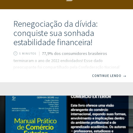
Renegociação da dívida:
conquiste sua sonhada
estabilidade financeira!
77,9% dos consumidores brasileiros
5 MINUTOS
terminaram o ano de 2022 endividados! Esse dado
preocupante foi compartilhado pela Confederação Nacional
de Comércio de Bens, Serviços e Turismo (CNC). E não é de
CONTINUE LENDO
→
se espantar, afinal, a economia do pós-pandemia ainda
está se recuperando. De fato, a saúde financeira das
pessoas atingiu o maior índice negativo dos últimos anos,
as levando a recorrer a recursos como a renegociação de
dívidas. Mas, será que este é o melhor caminho para
colocar em ordem as finanças? Respondemos