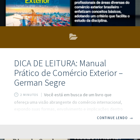
DICA DE LEITURA: Manual
Prático de Comércio Exterior –
German Segre
Você está em busca de um livro que
2 MINUTOS
ofereça uma visão abrangente do comércio internacional,
expondo suas formas, envolvimento e implicações dentro
do ambiente profissional e de aprendizado acadêmico?
CONTINUE LENDO
→
Você acaba de encontrar, pois esse é um verdadeiro
Manual Prático de Comércio Exterior! Os autores –
professores, estudiosos e profissionais de áreas diversas