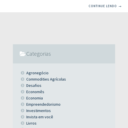
Ricardo Semler busca promover, apontando os vícios que
CONTINUE LENDO
→
levam companhias importantes à bancarrota e
aconselhando com pequenas atitudes que podem ser
geradoras de grandes resultados! Tirar folga durante
metade de um dia qualquer, por exemplo; abolir o cartão
de ponto; investir em leitura; encarar os funcionários como
seres humanos. Já pensou? Existem alguns princípios e
virtudes que, combinados com o
Categorias
Agronegócio
Commodities Agrícolas
Desafios
Economês
Economia
Empreendedorismo
Investimentos
Invista em você
Livros