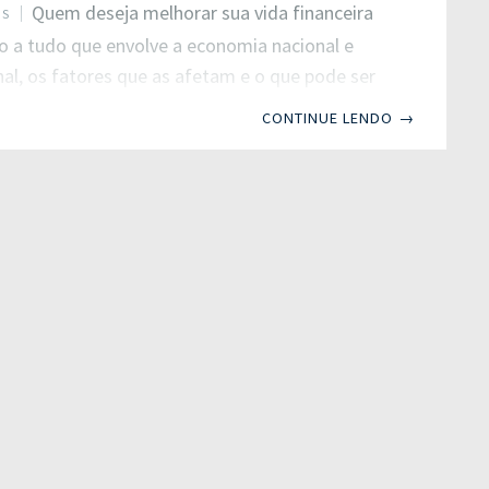
Quem deseja melhorar sua vida financeira
OS
o a tudo que envolve a economia nacional e
nal, os fatores que as afetam e o que pode ser
 poupar dinheiro – ou lucrar, dependendo da
CONTINUE LENDO
→
 Um dos temas que mais interessam nesse
a cotação do dólar, que impacta diretamente a
acional e por consequência o bolso do
. Mas, afinal, qual a relação entre a alta do
influência nas exportações? Que elementos
m para