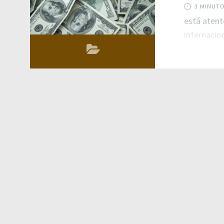
3 MINUT
está atent
internacio
feito para
situação.
cenário é 
economia n
consumidor
dólar e a 
contribue