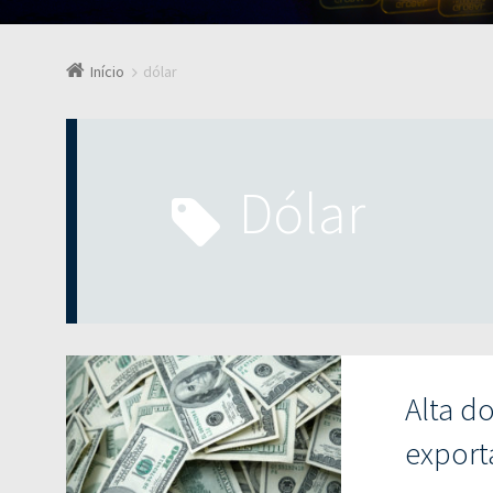
Início
dólar
dólar
Alta do
export