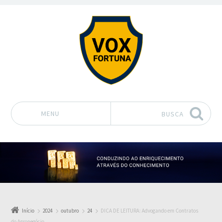
MENU
BUSCA
Pular para o conteúdo
Início
2024
outubro
24
DICA DE LEITURA: Advogando em Contratos
do Agronegócio