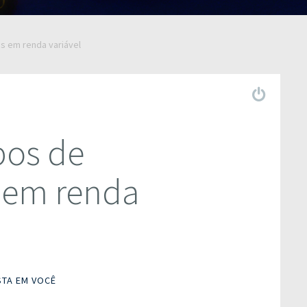
s em renda variável
pos de
 em renda
STA EM VOCÊ