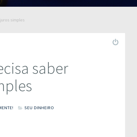
juros simples
ecisa saber
mples
MENTE!
SEU DINHEIRO